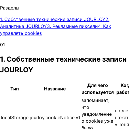
Разделы
1. Собственные технические записи JOURLOY
2.
Аналитика JOURLOY
3. Рекламные пиксели
4. Как
управлять cookies
0
1
1. Собственные технические записи
JOURLOY
Для чего
Ког
Тип
Название
используется
рабо
запоминает,
что
после
уведомление
localStorage
jourloy.cookieNotice.v1
нажат
о cookies уже
«Поня
было