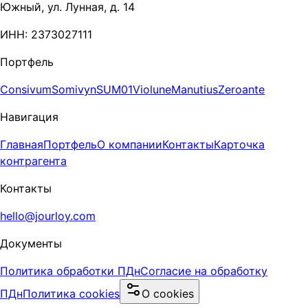
Южный, ул. Лунная, д. 14
ИНН: 2373027111
Портфель
Consivum
Somivyn
SUM01
Violune
Manutius
Zeroante
Навигация
Главная
Портфель
О компании
Контакты
Карточка
контрагента
Контакты
hello@jourloy.com
Документы
Политика обработки ПДн
Согласие на обработку
ПДн
Политика cookies
О cookies