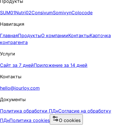
Продукты
SUM01
Nutri02
Consivum
Somivyn
Colocode
Навигация
Главная
Продукты
О компании
Контакты
Карточка
контрагента
Услуги
Сайт за 7 дней
Приложение за 14 дней
Контакты
hello@jourloy.com
Документы
Политика обработки ПДн
Согласие на обработку
ПДн
Политика cookies
О cookies